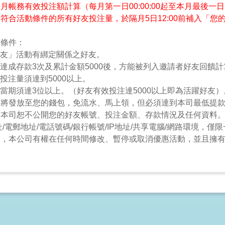
帳務有效投注額計算（每月第一日00:00:00起至本月最後一日23
符合活動條件的所有好友投注量，於隔月5日12:00前補入「您
算條件：
邀請好友」活動有綁定關係之好友。
友須先達成存款3次及累計金額5000後，方能被列入邀請者好友回饋
有效投注量須達到5000以上。
友人數當期須達3位以上。（好友有效投注達5000以上即為活躍好友）
金將發放至您的錢包，免流水、馬上領，但必須達到本司最低提
，本司恕不公開您的好友帳號、投注金額、存款情況及任何資料
/電郵地址/電話號碼/銀行帳號/IP地址/共享電腦/網路環境，僅
動，本公司有權在任何時間修改、暫停或取消優惠活動，並且擁