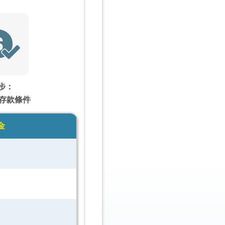
步：
 存款條件
金