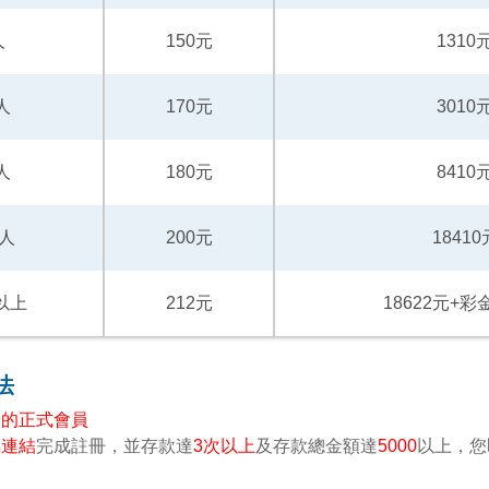
人
150元
1310
人
170元
3010
人
180元
8410
0人
200元
18410
以上
212元
18622元+
法
後的正式會員
屬連結
完成註冊，並存款達
3次以上
及存款總金額達
5000
以上，您