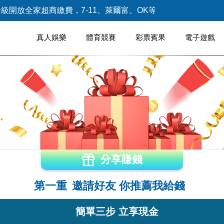
級開放全家超商繳費，7-11、萊爾富、OK等三大超商暫時無
真人娛樂
體育競賽
彩票賓果
電子遊戲
分享賺錢
第一重
邀請好友 你推薦我給錢
簡單三步 立享現金